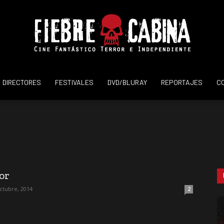
DIRECTORES
FESTIVALES
DVD/BLURAY
REPORTAJES
C
Fiebre
de
or
ctubre, 2014
2
Cabina