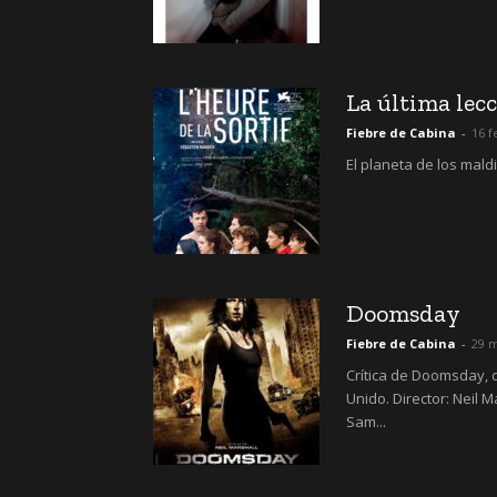
La última lec
Fiebre de Cabina
-
16 f
El planeta de los mald
Doomsday
Fiebre de Cabina
-
29 
Crítica de Doomsday, d
Unido. Director: Neil M
Sam...