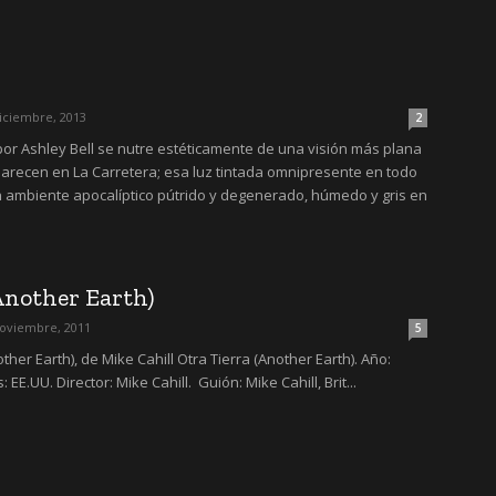
iciembre, 2013
2
por Ashley Bell se nutre estéticamente de una visión más plana
parecen en La Carretera; esa luz tintada omnipresente en todo
un ambiente apocalíptico pútrido y degenerado, húmedo y gris en
Another Earth)
noviembre, 2011
5
nother Earth), de Mike Cahill Otra Tierra (Another Earth). Año:
: EE.UU. Director: Mike Cahill. Guión: Mike Cahill, Brit...