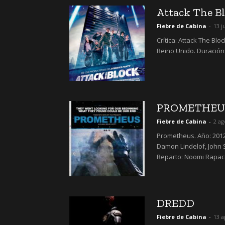
Attack The B
Fiebre de Cabina
-
13 j
Crítica: Attack The Bloc
Reino Unido. Duración: 
PROMETHEU
Fiebre de Cabina
-
2 ag
Prometheus. Año: 2012. 
Damon Lindelof, John S
Reparto: Noomi Rapace
DREDD
Fiebre de Cabina
-
13 a