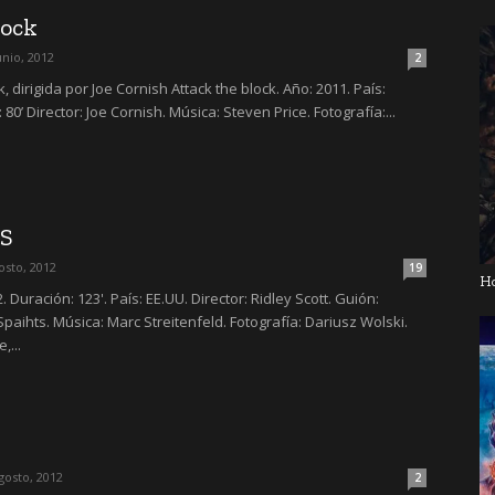
lock
unio, 2012
2
k, dirigida por Joe Cornish Attack the block. Año: 2011. País:
80’ Director: Joe Cornish. Música: Steven Price. Fotografía:...
S
osto, 2012
19
H
Duración: 123'. País: EE.UU. Director: Ridley Scott. Guión:
paihts. Música: Marc Streitenfeld. Fotografía: Dariusz Wolski.
,...
gosto, 2012
2