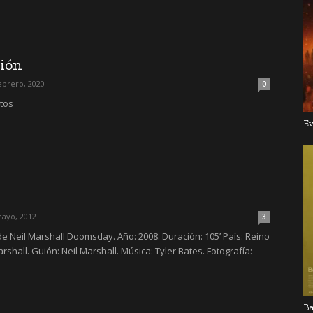
ción
ebrero, 2020
0
itos
Ev
mayo, 2012
3
e Neil Marshall Doomsday. Año: 2008. Duración: 105’ País: Reino
arshall. Guión: Neil Marshall. Música: Tyler Bates. Fotografía:
Ba