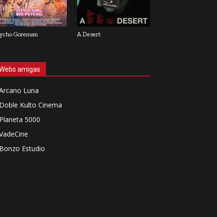
ycho Goreman
A Desert
Webs amigas
Arcano Luna
Doble Kulto Cinema
Planeta 5000
VadeCine
Bonzo Estudio