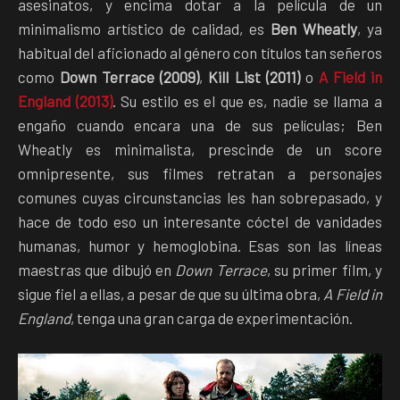
asesinatos, y encima dotar a la película de un
minimalismo artístico de calidad, es
Ben Wheatly
, ya
habitual del aficionado al género con títulos tan señeros
como
Down Terrace (2009)
,
Kill List (2011)
o
A Field in
England (2013)
. Su estilo es el que es, nadie se llama a
engaño cuando encara una de sus películas; Ben
Wheatly es minimalista, prescinde de un score
omnipresente, sus filmes retratan a personajes
comunes cuyas circunstancias les han sobrepasado, y
hace de todo eso un interesante cóctel de vanidades
humanas, humor y hemoglobina. Esas son las líneas
maestras que dibujó en
Down Terrace
, su primer film, y
sigue fiel a ellas, a pesar de que su última obra,
A Field in
England
, tenga una gran carga de experimentación.