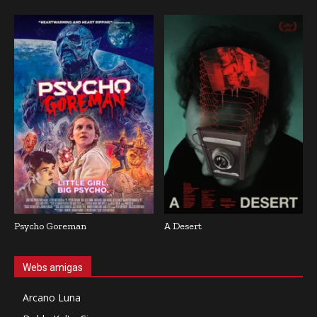
Psycho Goreman
A Desert
Webs amigas
Arcano Luna