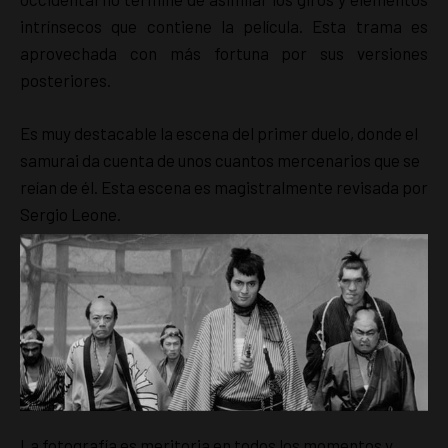
intrínsecos que contiene la película. Esta trama es
aprovechada con más fortuna por sus versiones
posteriores.
Es muy destacable la escena del primer duelo, donde el
samurai da cuenta de unos cuantos mercenarios que se
reían de él. Esta escena es magistralmente revisada por
Sergio Leone.
La fotografía es meritoria en todos los momentos y