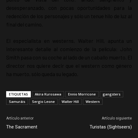
desesperanzado, con pocas oportunidades para la
redención de los personajes y sólo un tenue hilo de luz al
final del camino.
El especialista en westerns, Walter Hill, apunta un
interesante detalle al comienzo de la película: John
Smith pasa con su coche al lado de un caballo muerto. El
director nos quiere decir que el western como género
ha muerto, sólo queda su legado.
ETIQUETAS
Akira Kurosawa
Ennio Morricone
gangsters
Samuráis
Sergio Leone
Walter Hill
Western
Artículo anterior
Artículo siguiente
The Sacrament
Turistas (Sightseers)