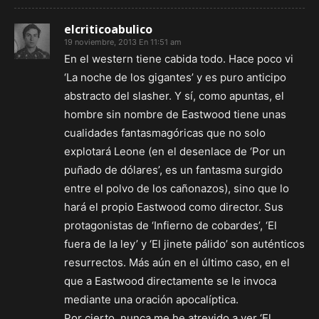
elcriticoabulico
19 noviembre, 2013 En 11:51 am
En el western tiene cabida todo. Hace poco vi
‘La noche de los gigantes’ y es puro anticipo
abstracto del slasher. Y sí, como apuntas, el
hombre sin nombre de Eastwood tiene unas
cualidades fantasmagóricas que no solo
explotará Leone (en el desenlace de ‘Por un
puñado de dólares’, es un fantasma surgido
entre el polvo de los cañonazos), sino que lo
hará el propio Eastwood como director. Sus
protagonistas de ‘Infierno de cobardes’, ‘El
fuera de la ley’ y ‘El jinete pálido’ son auténticos
resurrectos. Más aún en el último caso, en el
que a Eastwood directamente se le invoca
mediante una oración apocalíptica.
Por cierto, nunca me he atrevido a ver ‘El