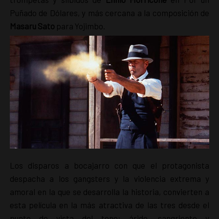
Puñado de Dólares, y más cercana a la composición de
Masaru Sato
para Yojimbo.
Los disparos a bocajarro con que el protagonista
despacha a los gangsters y la violencia extrema y
amoral en la que se desarrolla la historia, convierten a
esta película en la más atractiva de las tres desde el
punto de vista del tono: árido, sangriento y