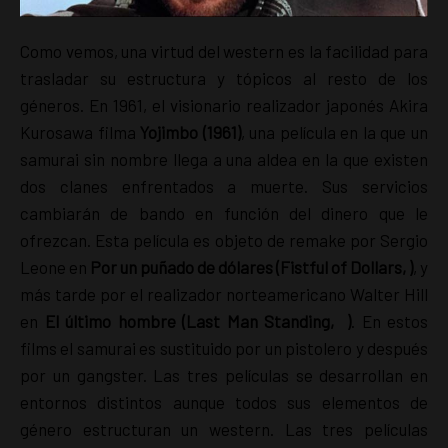
Como vemos, una virtud del western es la facilidad para
trasladar su estructura y tópicos al resto de los
géneros. En 1961, el visionario realizador japonés Akira
Kurosawa filma
Yojimbo (1961)
, una película en la que un
samurai sin nombre llega a una aldea en la que existen
dos clanes enfrentados a muerte. Sus servicios
cambiarán de bando en función del dinero que le
ofrezcan. Esta película es objeto de remake por Sergio
Leone en
Por un puñado de dólares (Fistful of Dollars, )
, y
más tarde por el realizador norteamericano Walter Hill
en
El último hombre (Last Man Standing, )
. En estos
films el samurai es sustituido por un pistolero y después
por un gangster. Las tres películas se desarrollan en
entornos distintos aunque todos sus elementos de
género estructuran un western. Las tres películas