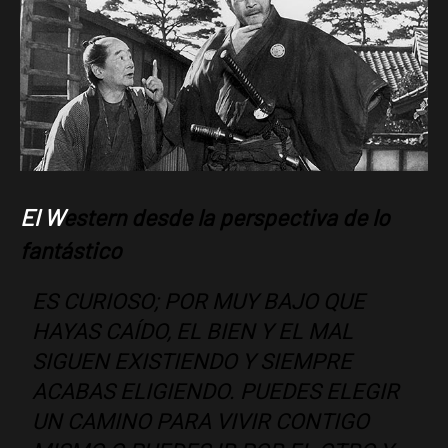
El W
estern desde la perspectiva de lo
fantástico
ES CURIOSO; POR MUY BAJO QUE
HAYAS CAÍDO, EL BIEN Y EL MAL
SIGUEN EXISTIENDO Y SIEMPRE
ACABAS ELIGIENDO. PUEDES ELEGIR
UN CAMINO PARA VIVIR CONTIGO