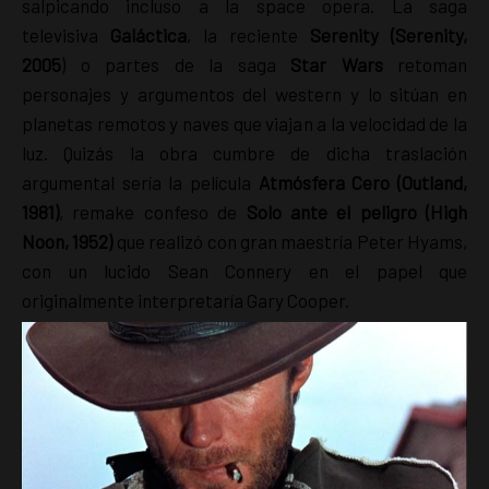
salpicando incluso a la space opera. La saga
televisiva
Galáctica
, la reciente
Serenity (Serenity,
2005
) o partes de la saga
Star Wars
retoman
personajes y argumentos del western y lo sitúan en
planetas remotos y naves que viajan a la velocidad de la
luz. Quizás la obra cumbre de dicha traslación
argumental sería la película
Atmósfera Cero (Outland,
1981)
, remake confeso de
Solo ante el peligro (High
Noon, 1952)
que realizó con gran maestría Peter Hyams,
con un lucido Sean Connery en el papel que
originalmente interpretaría Gary Cooper.