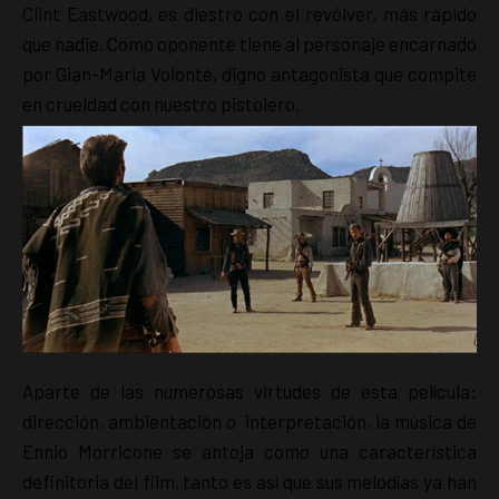
Clint Eastwood, es diestro con el revólver, más rápido
que nadie. Como oponente tiene al personaje encarnado
por Gian-Maria Volonté, digno antagonista que compite
en crueldad con nuestro pistolero.
Aparte de las numerosas virtudes de esta película:
dirección, ambientación o interpretación, la música de
Ennio Morricone se antoja como una característica
definitoria del film, tanto es así que sus melodías ya han