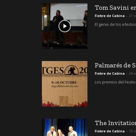
Tom Savini en
Fiebre de Cabina
-
21 o
El genio de los efecto
Palmarés de S
Fiebre de Cabina
-
24 o
Los premios del Festiv
The Invitatio
Fiebre de Cabina
-
13 o