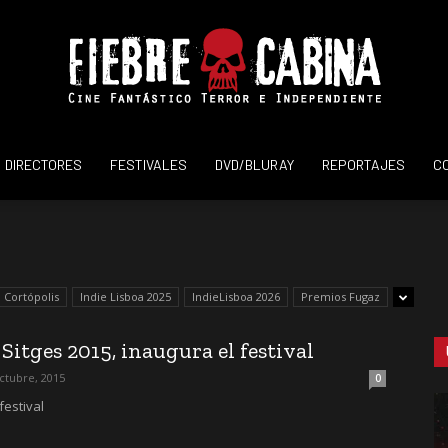
DIRECTORES
FESTIVALES
DVD/BLURAY
REPORTAJES
C
Fiebre
Cortópolis
Indie Lisboa 2025
IndieLisboa 2026
Premios Fugaz
de
Sitges 2015, inaugura el festival
ctubre, 2015
0
festival
Cabina