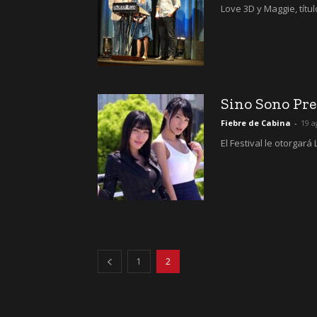
Love 3D y Maggie, títul
Sino Sono Pre
Fiebre de Cabina
-
19 a
El Festival le otorgar
1
2