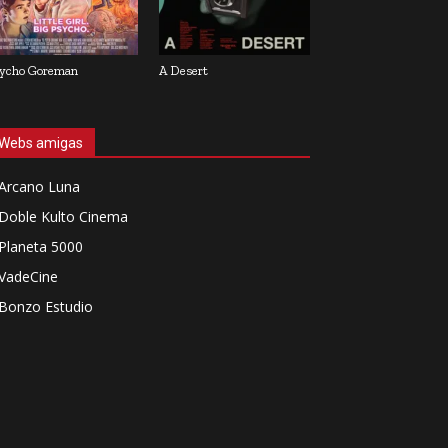
ycho Goreman
A Desert
Webs amigas
Arcano Luna
Doble Kulto Cinema
Planeta 5000
VadeCine
Bonzo Estudio