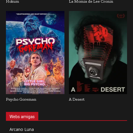
Hokum
La Momia de Lee Cronin
Psycho Goreman
A Desert
Webs amigas
Arcano Luna