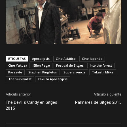
ETIQUETAS
Apocalípsis
Cine Asiático
Cine Japonés
Cine Yakuza
Ellen Page
Festival de Sitges
Into the forest
Parasyte
Stephen Pingleton
Supervivencia
Takashi Miike
The Survivalist
Yakuza Apocalypse
Artículo anterior
Artículo siguiente
The Devil´s Candy en Sitges
Palmarés de Sitges 2015
2015