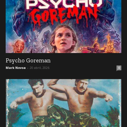
Psycho Goreman
Mark Novoa
-
20 abril, 2026
0