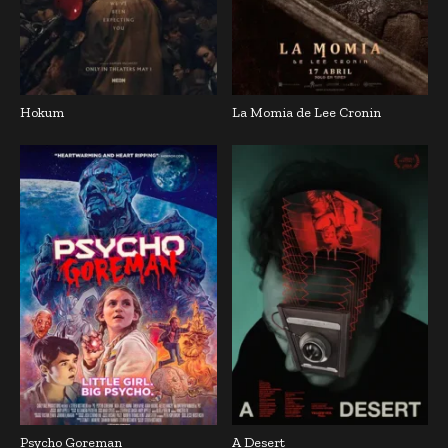
Hokum
La Momia de Lee Cronin
Psycho Goreman
A Desert