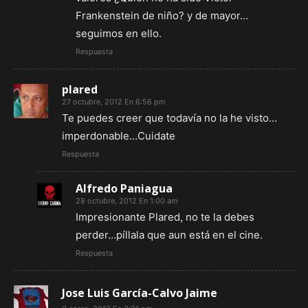
Frankenstein de niño? y de mayor…
seguimos en ello.
Respuesta
plared
27 octubre, 2012 En 6:56 pm
Te puedes creer que todavía no la he visto…
imperdonable…Cuidate
Respuesta
Alfredo Paniagua
28 octubre, 2012 En 1:00 am
Impresionante Plared, no te la debes
perder…píllala que aun está en el cine.
Respuesta
Jose Luis García-Calvo Jaime