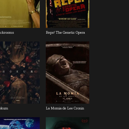
ckrooms
Repo! The Genetic Opera
okum
La Momia de Lee Cronin