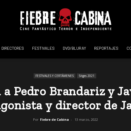
DIRECTORES
FESTIVALES
DVD/BLURAY
REPORTAJES
C
Fiebre
FESTIVALES Y CERTÁMENES
Sitges 2021
 a Pedro Brandariz y J
de
gonista y director de J
Por
Fiebre de Cabina
-
13 marzo, 2022
Cabina