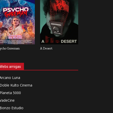
ycho Goreman
A Desert
Webs amigas
Arcano Luna
Doble Kulto Cinema
Planeta 5000
VadeCine
Bonzo Estudio