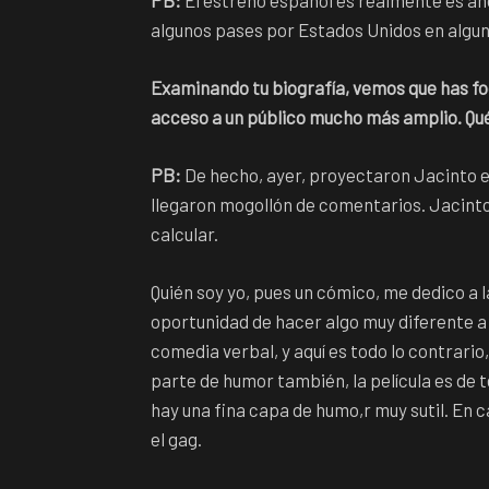
PB:
El estreno español es realmente es aho
algunos pases por Estados Unidos en alguno
Examinando tu biografía, vemos que has foc
acceso a un público mucho más amplio. Qué l
PB:
De hecho, ayer, proyectaron Jacinto en
llegaron mogollón de comentarios. Jacinto 
calcular.
Quién soy yo, pues un cómico, me dedico a l
oportunidad de hacer algo muy diferente a
comedia verbal, y aquí es todo lo contrario
parte de humor también, la película es de 
hay una fina capa de humo,r muy sutil. E
el gag.