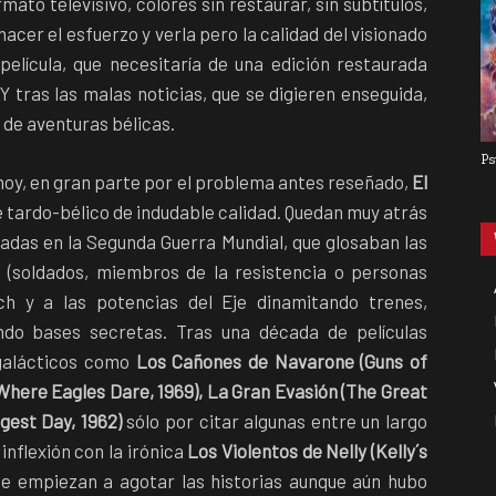
ato televisivo, colores sin restaurar, sin subtítulos,
hacer el esfuerzo y verla pero la calidad del visionado
lícula, que necesitaría de una edición restaurada
 Y tras las malas noticias, que se digieren enseguida,
a de aventuras bélicas.
Ps
 hoy, en gran parte por el problema antes reseñado,
El
e tardo-bélico de indudable calidad. Quedan muy atrás
tadas en la Segunda Guerra Mundial, que glosaban las
 (soldados, miembros de la resistencia o personas
h y a las potencias del Eje dinamitando trenes,
ndo bases secretas. Tras una década de películas
galácticos como
Los Cañones de Navarone (Guns of
 (Where Eagles Dare, 1969), La Gran Evasión (The Great
gest Day, 1962)
sólo por citar algunas entre un largo
nflexión con la irónica
Los Violentos de Nelly (Kelly´s
e empiezan a agotar las historias aunque aún hubo