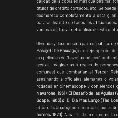
calidad de la copia es más que pésima: form
títulos de crédito cortados, etc. Se puede 
desmerece completamente a esta gran pe
para el disfrute de todos los aficionados.
vamos a disfrutar del análisis de esta cint
Olvidada y desconocida para el público de
Pasaje (The Passage)
es un ejemplo de cin
las películas de “hazañas bélicas” ambien
gestas imaginarias o reales de personas
comunes) que combatían al Tercer Reic
asesinando a oficiales alemanes o vola
rodadas en cinemascope y con elencos 
Navarone, 1961), El Desafío de las Águilas
Scape, 1963) o El Día Más Largo (The Lon
etcétera, el subgénero marca su punto de i
heroes, 1970)
. A partir de ese momento s