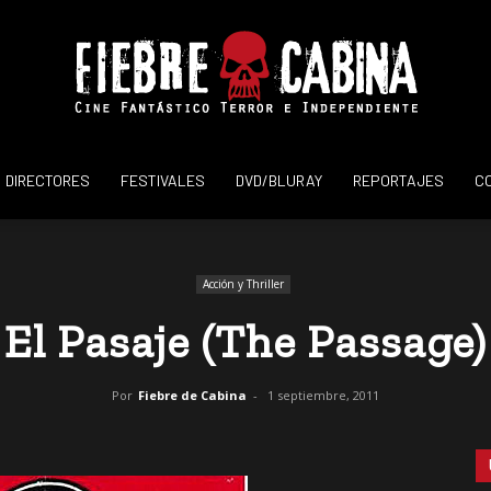
DIRECTORES
FESTIVALES
DVD/BLURAY
REPORTAJES
C
Fiebre
Acción y Thriller
El Pasaje (The Passage)
de
Por
Fiebre de Cabina
-
1 septiembre, 2011
Cabina