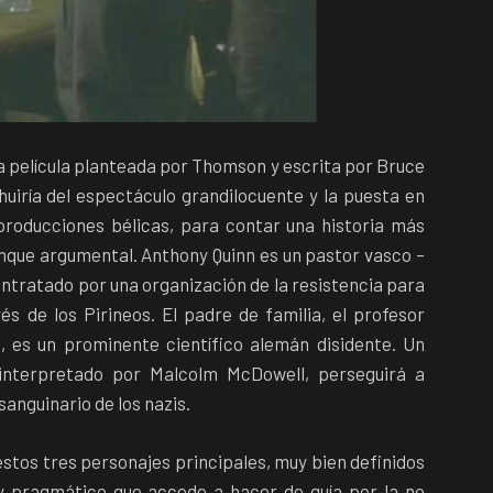
la película planteada por Thomson y escrita por Bruce
huiría del espectáculo grandilocuente y la puesta en
producciones bélicas, para contar una historia más
anque argumental. Anthony Quinn es un pastor vasco –
ontratado por una organización de la resistencia para
és de los Pirineos. El padre de familia, el profesor
es un prominente científico alemán disidente. Un
 interpretado por Malcolm McDowell, perseguirá a
anguinario de los nazis.
estos tres personajes principales, muy bien definidos
 y pragmático que accede a hacer de guía por la no