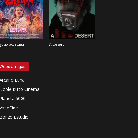
ycho Goreman
A Desert
Webs amigas
Arcano Luna
Doble Kulto Cinema
Planeta 5000
VadeCine
Bonzo Estudio