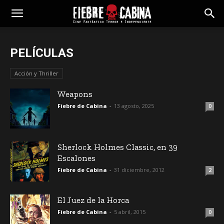
PELÍCULAS
Acción y Thriller
Weapons
Fiebre de Cabina
-
13 agosto, 2025
0
Sherlock Holmes Classic, en 39
Escalones
Fiebre de Cabina
-
31 diciembre, 2012
2
El Juez de la Horca
Fiebre de Cabina
-
5 abril, 2015
0