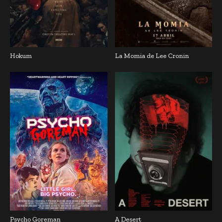
Hokum
La Momia de Lee Cronin
Psycho Goreman
A Desert