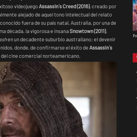
exitoso videojuego
Assassin´s Creed (2016)
, creado por
mente alejado de aquel tono intelectual del relato
onocido fuera de su país natal, Australia, por una de
tima década, la vigorosa e insana
Snowtown (2011)
,
Ps
ash
en un decadente suburbio australiano; el devenir
Unidos, donde, de confirmarse el éxito de
Assassin´s
a del cine comercial norteamericano.