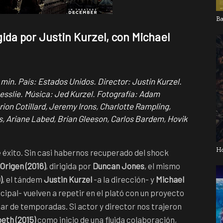
Ba
igida por Justin Kurzel, con Michael
min. País: Estados Unidos. Director: Justin Kurzel.
Lesslie. Música: Jed Kurzel. Fotografía: Adam
on Cotillard, Jeremy Irons, Charlotte Rampling,
, Ariane Labed, Brian Gleeson, Carlos Bardem, Hovik
H
e éxito. Sin casi habernos recuperado del shock
Origen (2016)
, dirigida por
Duncan Jones
, el mismo
)
, el tándem
Justin Kurzel
-a la dirección- y
Michael
ipal- vuelven a repetir en el plató con un proyecto
par de temporadas. Si actor y director nos trajeron
eth (2015)
como inicio de una fluida colaboración,