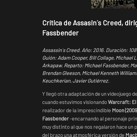
Crítica de Assasin´s Creed, dir
Fassbender
Assassin´s Creed. Año: 2016. Duración: 108 
Guión: Adam Cooper, Bill Collage, Michael 
Arkapaw. Reparto: Michael Fassbender, Mari
Brendan Gleeson, Michael Kenneth Williams
Keuchkerian, Javier Gutiérrez.
Y llegó otra adaptación de un videojuego d
cuando estuvimos visionando
Warcraft: El 
realizador de la imprescindible
Moon (2009
Fassbender
-encarnando al personaje princ
muy distinto al que nos regalaron hace un 
del brazo una atmosférica versión de
Macb