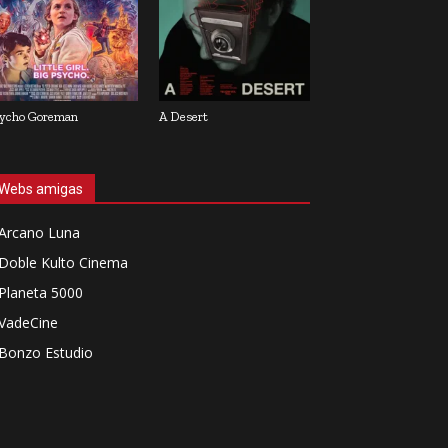
ycho Goreman
A Desert
Webs amigas
Arcano Luna
Doble Kulto Cinema
Planeta 5000
VadeCine
Bonzo Estudio