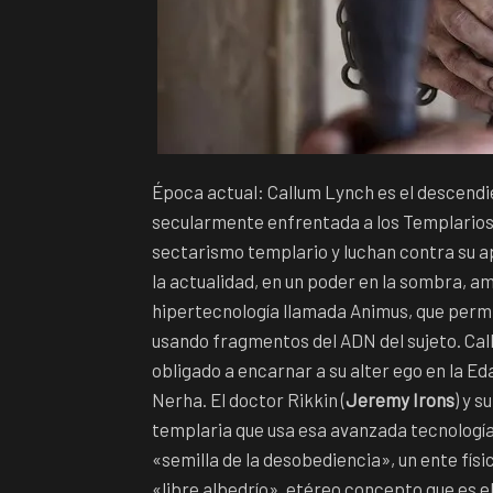
Época actual: Callum Lynch es el descendi
secularmente enfrentada a los Templarios. 
sectarismo templario y luchan contra su ap
la actualidad, en un poder en la sombra, a
hipertecnología llamada Animus, que permi
usando fragmentos del ADN del sujeto. Cal
obligado a encarnar a su alter ego en la E
Nerha. El doctor Rikkin (
Jeremy Irons
) y s
templaria que usa esa avanzada tecnología 
«semilla de la desobediencia», un ente físi
«libre albedrío», etéreo concepto que es e