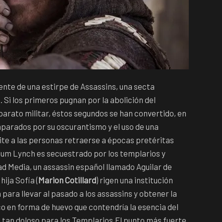
ente de una estirpe de Assassins, una secta
Si los primeros pugnan por la abolición del
arato militar, éstos segundos se han convertido, en
mparados por su oscurantismo y el uso de una
te a las personas retraerse a épocas pretéritas
lum Lynch es secuestrado por los templarios y
dad Media, un assassin español llamado Aguilar de
u hija Sofia (
Marion Cotillard
) rigen una institución
para llevar al pasado a los assassins y obtener la
co en forma de huevo que contendría la esencia del
l tan doloso para los Templarios.El punto más fuerte