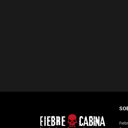
SO
Fieb