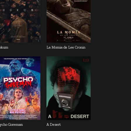
okum
La Momia de Lee Cronin
ycho Goreman
A Desert