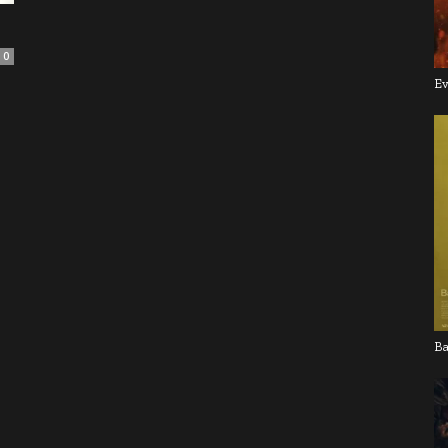
0
Ev
Ba