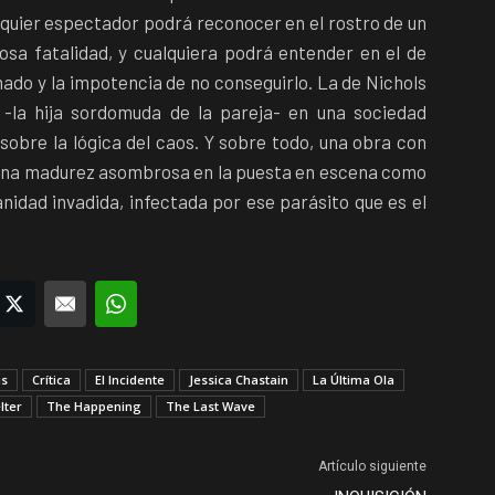
alquier espectador podrá reconocer en el rostro de un
sa fatalidad, y cualquiera podrá entender en el de
mado y la impotencia de no conseguirlo. La de Nichols
 -la hija sordomuda de la pareja- en una sociedad
sobre la lógica del caos. Y sobre todo, una obra con
 una madurez asombrosa en la puesta en escena como
nidad invadida, infectada por ese parásito que es el
acebook
Twitter
Email
WhatsApp
is
Crítica
El Incidente
Jessica Chastain
La Última Ola
lter
The Happening
The Last Wave
Artículo siguiente