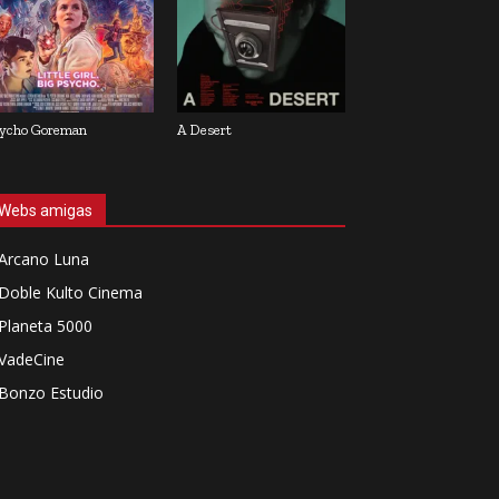
ycho Goreman
A Desert
Webs amigas
Arcano Luna
Doble Kulto Cinema
Planeta 5000
VadeCine
Bonzo Estudio