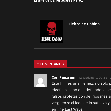
El arte de Daniel Suárez Pérez
Fiebre de Cabina
2 COMENTARIOS
Carl Panzram
12 septiembre, 2012 En 
Este film es una memez; no sólo p
efectista, si no que defiende la p
falsos profetas con delirios mesiá
vergüenza al lado de la sutileza
en The Last Wave.