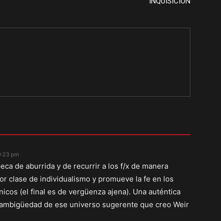
INQUISICIÓN
9:23 pm
eca de aburrida y de recurrir a los f/x de manera
eor clase de individualismo y promueve la fe en los
nicos (el final es de vergüenza ajena). Una auténtica
 y ambigüedad de ese universo sugerente que creo Weir