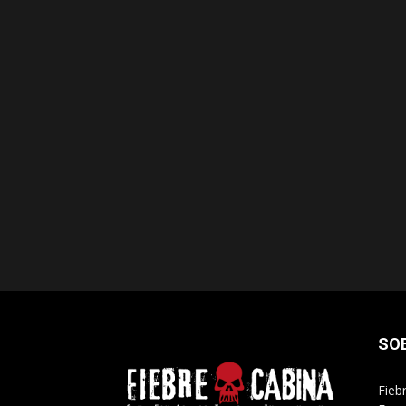
SO
Fieb