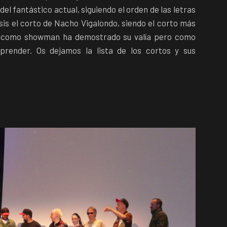
el fantástico actual, siguiendo el orden de las letras
sis el corto de Nacho Vigalondo, siendo el corto más
o como showman ha demostrado su valía pero como
prender. Os dejamos la lista de los cortos y sus