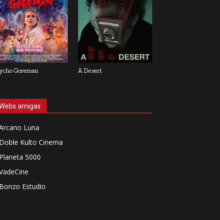
ycho Goreman
A Desert
Webs amigas
Arcano Luna
Doble Kulto Cinema
Planeta 5000
VadeCine
Bonzo Estudio