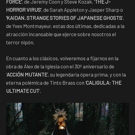
FORCE’
, de Jeremy Coon y Steve Kozak, ‘
THE J-
HORROR VIRUS’
, de Sarah Appleton y Jasper Sharp o
‘KAIDAN. STRANGE STORIES OF JAPANESE GHOSTS
’,
de Yves Montmayeur, estas dos últimas, dedicadas a la
atracción incansable que ejerce sobre nosotros el
terror nipón.
En cuanto a los clásicos, volveremos a fijarnos en la
obra de Álex de la Iglesia con el 30º aniversario de
‘
ACCIÓN MUTANTE
’, su legendaria ópera prima, y con la
eterna polémica de Tinto Brass con ‘
CALIGULA: THE
ULTIMATE CUT
’.