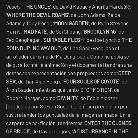
Vesely, ‘
THE UNCLE
’, de David Kapac y Andrija Mardešić,
‘
WHERE THE DEVIL ROAMS’
, de John Adams, Zelda
Adams y Toby Poser, ‘
MOON GARDEN
’, de Ryan Stevens
Harris, ‘
MAD FATE
’, de Soi Cheang, ‘
BROOKLYN 45
’, de
Ted Geoghegan, ‘
SUITABLE FLESH
’, de Joe Lynch o ‘
THE
ROUNDUP: NO WAY OUT
’, de Lee Sang-yong, con el
arrollador carisma de Ma Dong-seok. Como no podía ser
de otra forma, la animación y el documental tendrán una
destacada representación con propuestas como ‘
DEEP
SEA
’, de Tian Xiao Peng o ‘
FOUR SOULS OF COYOTE
’, de
Áron Gauder, mientras que tanto ‘STOPMOTION’, de
Robert Morgan, como ‘
DIVINITY
’, de Eddie Alcazar
(producida por Steven Soderbergh), sorprenderán por
sus tratamientos puntuales de la imagen animada. En la
carpeta de no-ficción, tendremos ‘
ENTER THE CLONES
OF BRUCE
’, de David Gregory, ‘
A DISTURBANCE IN THE