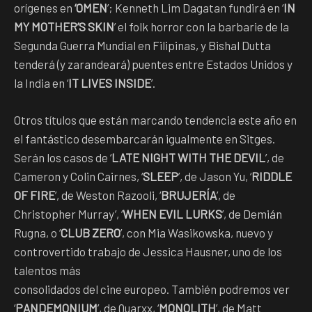
orígenes en
‘OMEN
’; Kenneth Lim Dagatan fundirá en ‘
IN
MY MOTHER’S SKIN
’ el folk horror con la barbarie de la
Segunda Guerra Mundial en Filipinas, y Bishal Dutta
tenderá (y zarandeará) puentes entre Estados Unidos y
la India en ‘
IT LIVES INSIDE
’.
Otros títulos que están marcando tendencia este año en
el fantástico desembarcarán igualmente en Sitges.
Serán los casos de ‘
LATE NIGHT WITH THE DEVIL
’, de
Cameron y Colin Cairnes, ‘
SLEEP
’, de Jason Yu, ‘
RIDDLE
OF FIRE
’, de Weston Razooli, ‘
BRUJERÍA
’, de
Christopher Murray’, ‘
WHEN EVIL LURKS
’, de Demián
Rugna, o ‘
CLUB ZERO
’, con Mia Wasikowska, nuevo y
controvertido trabajo de Jessica Hausner, uno de los
talentos más
consolidados del cine europeo. También podremos ver
‘
PANDEMONIUM
’, de Quarxx, ‘
MONOLITH
’, de Matt