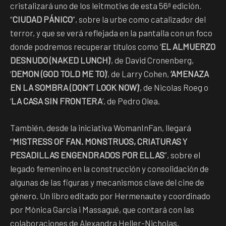
cristalizará uno de los leitmotivs de esta 56ª edición.
“
CIUDAD PÁNICO
”, sobre la urbe como catalizador del
terror, y que se verá reflejada en la pantalla con un foco
donde podremos recuperar títulos como ‘
EL ALMUERZO
DESNUDO (NAKED LUNCH)
’, de David Cronenberg,
‘
DEMON (GOD TOLD ME TO)
’, de Larry Cohen,
‘AMENAZA
EN LA SOMBRA (DON’T LOOK NOW)
’, de Nicolas Roeg o
‘
LA CASA SIN FRONTERA
’, de Pedro Olea.
También, desde la iniciativa WomanInFan, llegará
“
MISTRESS OF FAN. MONSTRUOS, CRIATURAS Y
PESADILLAS ENGENDRADOS POR ELLAS
”, sobre el
legado femenino en la construcción y consolidación de
algunas de las figuras y mecanismos clave del cine de
género. Un libro editado por Hermenaute y coordinado
por Mònica Garcia i Massagué, que contará con las
colaboraciones de Alexandra Heller-Nicholas,