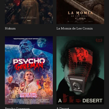
Hokum
La Momia de Lee Cronin
Psycho Goreman
A Desert