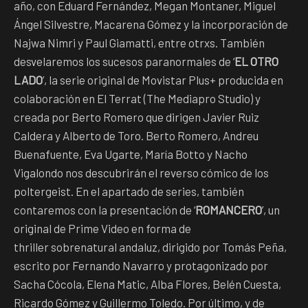
año, con Eduard Fernández, Megan Montaner, Miguel
Ángel Silvestre, Macarena Gómez y la incorporación de
Najwa Nimri y Paul Giamatti, entre otrxs. También
desvelaremos los sucesos paranormales de ‘
EL OTRO
LADO
’, la serie original de Movistar Plus+ producida en
colaboración en El Terrat (The Mediapro Studio) y
creada por Berto Romero que dirigen Javier Ruiz
Caldera y Alberto de Toro. Berto Romero, Andreu
Buenafuente, Eva Ugarte, María Botto y Nacho
Vigalondo nos descubrirán el reverso cómico de los
poltergeist. En el apartado de series, también
contaremos con la presentación de ‘
ROMANCERO
’, un
original de Prime Video en forma de
thriller sobrenatural andaluz, dirigido por Tomás Peña,
escrito por Fernando Navarro y protagonizado por
Sacha Cócola, Elena Matic, Alba Flores, Belén Cuesta,
Ricardo Gómez y Guillermo Toledo. Por último, y de