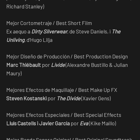
Richard Stanley)
Mejor Cortometraje / Best Short Film
Ex aequo a
Dirty Silverwear
, de Steve Daniels, i
The
Unliving
, d’Hugo Lilja
Mejor Diseño de Producción / Best Production Design
Marc Thiébault
por
Livide
(Alexandre Bustillo & Julian
Maury)
Mejores Efectos de Maquillaje / Best Make Up FX
Steven Kostanski
por
The Divide
(Xavier Gens)
Mejores Efectos Especiales / Best Special Effects
Lluís Castells i Javier García
por
Eva
(Kike Maíllo)
Mejor Banda Sonora Original / Best Original Soundtrack