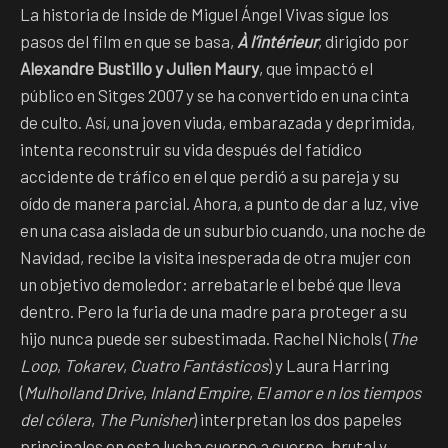
La historia de Inside de Miguel Ángel Vivas sigue los
pasos del film en que se basa,
À l’intérieur
, dirigido por
Alexandre Bustillo y Julien Maury
, que impactó el
público en Sitges 2007 y se ha convertido en una cinta
de culto. Así, una joven viuda, embarazada y deprimida,
intenta reconstruir su vida después del fatídico
accidente de tráfico en el que perdió a su pareja y su
oído de manera parcial. Ahora, a punto de dar a luz, vive
en una casa aislada de un suburbio cuando, una noche de
Navidad, recibe la visita inesperada de otra mujer con
un objetivo demoledor: arrebatarle el bebé que lleva
dentro. Pero la furia de una madre para proteger a su
hijo nunca puede ser subestimada. Rachel Nichols (
The
Loop
,
Tokarev
,
Cuatro Fantásticos
) y Laura Harring
(
Mulholland Drive
,
Inland Empire
,
El amor e n los tiempos
del cólera
,
The Punisher
) interpretan los dos papeles
principales en esta lucha cuerpo a cuerpo, brutal y