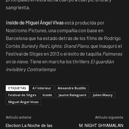
sangrienta.
Inside de Miguel Ángel Vivas
está producida por
Nostromo Pictures, una compañía con base en
Barcelona que ha estado detrás de los films de Rodrigo
Cortés
Buried
y
Red Lights
;
Grand Piano
, que inauguró el
Festival de Sitges en 2013 o el éxito de taquilla
Palmeras
en la nieve
. Tiene en marcha los thrillers
El guardián
invisible
y
Contratiempo
ETIQUETAS
A l´interieur
Alexandre Bustillo
Festival de Sitges
Inside
Jaume Balagueró
Julien Maury
Miguel Ángel Vivas
Artículo anterior
Artículo siguiente
Election La Noche de las
M. NIGHT SHYAMALAN