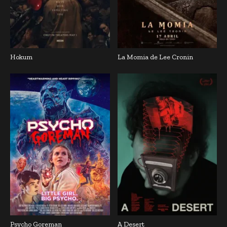
Hokum
La Momia de Lee Cronin
Psycho Goreman
A Desert