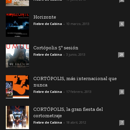
Horizonte
Fiebre de Cabina
-
10 marzo, 2013
6
Cortópolis 5ª sesión
Fiebre de Cabina
-
3 junio, 2013
28
CORTÓPOLIS, más internacional que
nunca
Fiebre de Cabina
-
17 febrero, 2013
0
CORTÓPOLIS, la gran fiesta del
cortometraje
Fiebre de Cabina
-
18 abril, 2012
7