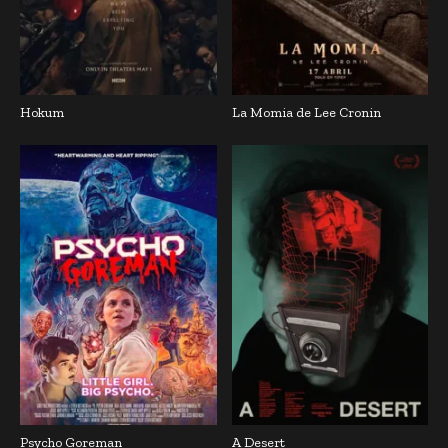
Hokum
La Momia de Lee Cronin
Psycho Goreman
A Desert