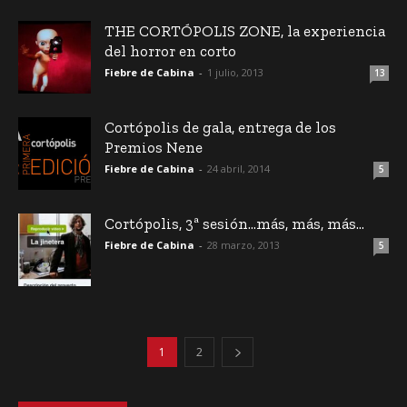
THE CORTÓPOLIS ZONE, la experiencia
del horror en corto
Fiebre de Cabina
-
1 julio, 2013
13
Cortópolis de gala, entrega de los
Premios Nene
Fiebre de Cabina
-
24 abril, 2014
5
Cortópolis, 3ª sesión…más, más, más…
Fiebre de Cabina
-
28 marzo, 2013
5
1
2