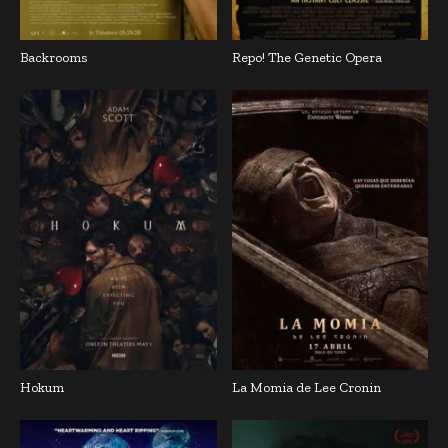
Backrooms
Repo! The Genetic Opera
Hokum
La Momia de Lee Cronin