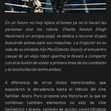
En un futuro no muy lejano el boxeo ya no lo hacen las
personas sino los robots. Charlie Kenton (Hugh
Hackman), un antiguo púgil, se dedica a recorrer el país
buscando peleas para sus máquinas. La irrupción en su
vida de su olvidado hijo Max (Dakota Goyo) y el encuentro
casual de un viejo robot sparring le llevará a compartir
con él la ilusión de volver a primera línea de los combates
y la reconciliación entre ambos.
A diferencia de otros títulos mencionados, que
supusieron la decadencia hasta el ridículo del cine
familiar, Acero Puro propone una historia en la que se
combinan también elementos no sólo de cine
fantástico y drama, también de acción, convirtiéndose