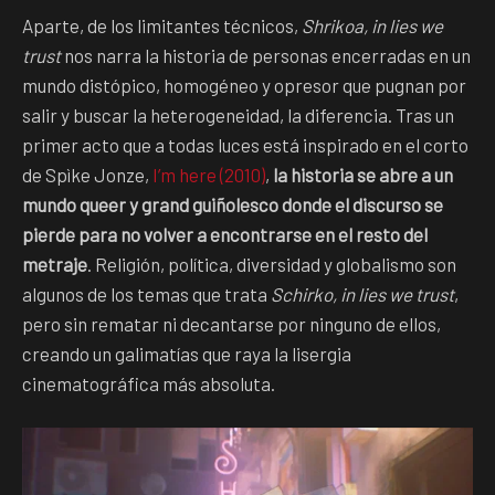
Aparte, de los limitantes técnicos,
Shrikoa, in lies we
trust
nos narra la historia de personas encerradas en un
mundo distópico, homogéneo y opresor que pugnan por
salir y buscar la heterogeneidad, la diferencia. Tras un
primer acto que a todas luces está inspirado en el corto
de Spìke Jonze,
I’m here (2010)
,
la historia se abre a un
mundo queer y grand guiñolesco donde el discurso se
pierde para no volver a encontrarse en el resto del
metraje
. Religión, política, diversidad y globalismo son
algunos de los temas que trata
Schirko, in lies we trust
,
pero sin rematar ni decantarse por ninguno de ellos,
creando un galimatías que raya la lisergia
cinematográfica más absoluta.