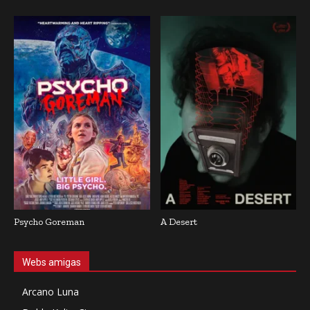
Psycho Goreman
A Desert
Webs amigas
Arcano Luna