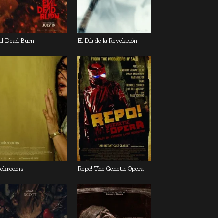
il Dead Burn
El Día de la Revelación
ckrooms
Repo! The Genetic Opera