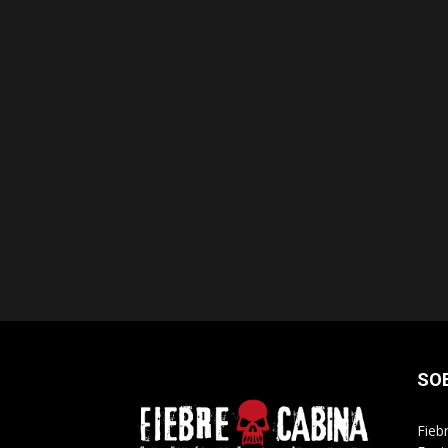
SO
Fieb