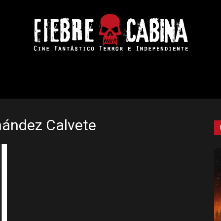
Fiebre
nández Calvete
de
Cabina