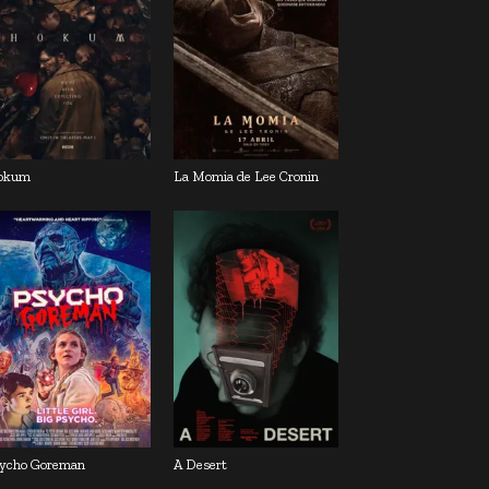
okum
La Momia de Lee Cronin
ycho Goreman
A Desert