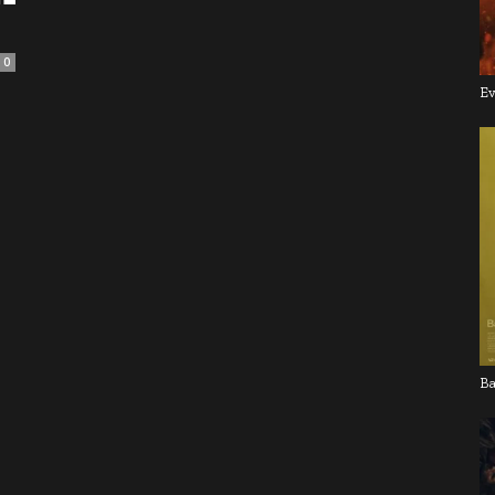
0
Ev
Ba