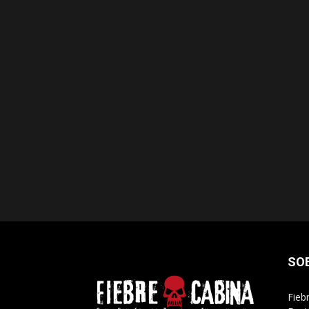
SO
Fieb