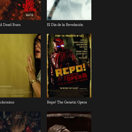
il Dead Burn
El Día de la Revelación
ckrooms
Repo! The Genetic Opera