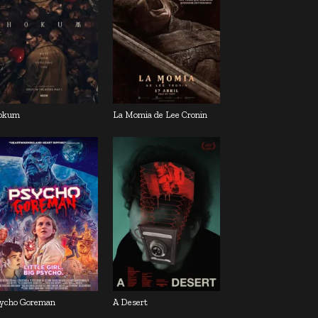
okum
La Momia de Lee Cronin
ycho Goreman
A Desert