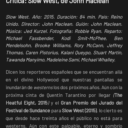
Crítica: Slow West, de John Maclean
Slow West. Año:
2015. Duración: 84 min. País: Reino
Unido.
Director:
John Maclean. Guión: John Maclean.
Música: Jed Kurzel. Fotografía: Robbie Ryan. Reparto:
Michael Fassbender, Kodi Smit-McPhee, Ben
Mendelsohn, Brooke Williams, Rory McCann, Jeffrey
Thomas, Caren Pistorius, Kalani Queypo, Stuart Martin,
Tawanda Manyimo, Madeleine Sami, Michael Whalley.
Dicen los reporteros españoles que se encuentran allá
en el divino Hollywood que nuestras pantallas se
inundarán de
westerns
los dos próximos años. Aún con la
próxima cinta de Quentin Tarantino por llegar
(
The
Heatful Eight, 2015
)
y el
Gran Premio del Jurado del
Festival de Sundance
para
Slow West (2015)
, lo cierto es
que desde hace treinta años el público no está para
westerns. Aún con este palpable, eterno y sombrío