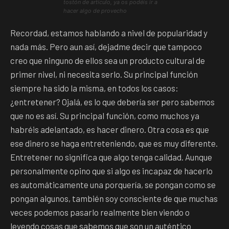
tostón de artículo, ya os podéis ir a
hacer algo de provecho
Recordad, estamos hablando a nivel de popularidad y
nada más. Pero aun así, dejadme decir que tampoco
creo que ninguno de ellos sea un producto cultural de
primer nivel, ni necesita serlo. Su principal función
siempre ha sido la misma, en todos los casos:
¿entretener? Ojalá, es lo que debería ser pero sabemos
que no es así. Su principal función, como muchos ya
habréis adelantado, es hacer dinero. Otra cosa es que
ese dinero se haga entreteniendo, que es muy diferente.
Entretener no significa que algo tenga calidad. Aunque
personalmente opino que si algo es incapaz de hacerlo
es automáticamente una porquería, se pongan como se
pongan algunos, también soy consciente de que muchas
veces podemos pasarlo realmente bien viendo o
leyendo cosas que sabemos que son un auténtico