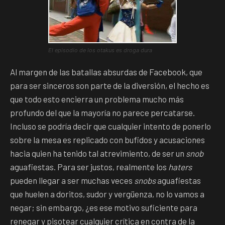
El episodio de los otakus es droga dura
Al margen de las batallas absurdas de Facebook, que
para ser sinceros son parte de la diversión, el hecho es
que todo esto encierra un problema mucho más
profundo del que la mayoría no parece percatarse.
Incluso se podría decir que cualquier intento de ponerlo
sobre la mesa es replicado con bufidos y acusaciones
hacia quien ha tenido tal atrevimiento, de ser un
snob
aguafiestas. Para ser justos, realmente los
haters
pueden llegar a ser muchas veces
snobs
aguafiestas
que huelen a doritos, sudor y vergüenza, no lo vamos a
negar; sin embargo, ¿es ese motivo suficiente para
renegar y pisotear cualquier crítica en contra de la